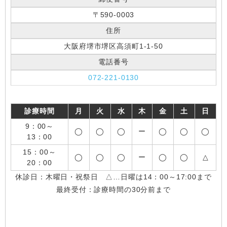
〒590-0003
住所
大阪府堺市堺区高須町1-1-50
電話番号
072-221-0130
診療時間
月
火
水
木
金
土
日
9：00～
◯
◯
◯
ー
◯
◯
◯
13：00
15：00～
◯
◯
◯
ー
◯
◯
△
20：00
休診日：木曜日・祝祭日 △…日曜は14：00～17:00まで
最終受付：診療時間の30分前まで